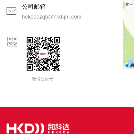
公司邮箱
ꂘ
hekedazqb@hkd-jm.com
ꀥ
微信公众号