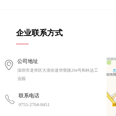
企业联系方式
——
公司地址
ꀷ
深圳市龙华区大浪街道华荣路294号和科达工
业园
联系电话
ꂅ
0755-2704-8451